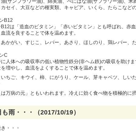
油(サンフラワー油)、綿実油、べにばな油(サフラワー油)、
ッカセイ、大豆などの種実類、キャビア、いくら、たらこなど
ンB12
ンB12は「造血のビタミン」「赤いビタミン」とも呼ばれ、赤血
、血流を良することで体を温めます。
、あかがい、すじこ、レバー、あさり、ほしのり、鶏レバー、
ンC
特に人体への吸収率の低い植物性鉄分(非ヘム鉄)の吸収を助けま
量を増やし、血流をよくすることで体を温めます。
、いちご、キウイ、柿、にがうり、ケール、芽キャベツ、しい
ラ
は万病の元」ともいわれます。冷えに効く食べ物を積極的に摂
も雨・・・（2017/10/19）
続き・・・