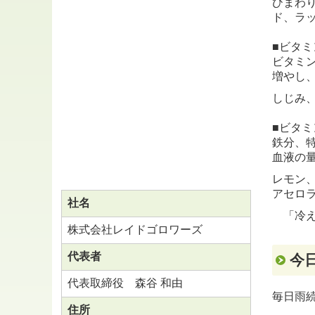
ひまわり
ド、ラ
■ビタミ
ビタミ
増やし
しじみ
■ビタミ
鉄分、
血液の
レモン
アセロ
社名
「冷え
株式会社レイドゴロワーズ
代表者
今日
代表取締役 森谷 和由
毎日雨
住所