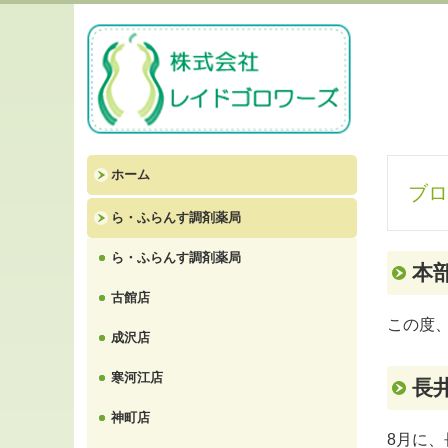
ホーム
ブロ
ら・ふらんす調剤薬局
ら・ふらんす調剤薬局
本部
古館店
この度
成沢店
寒河江店
長井
神町店
8月に