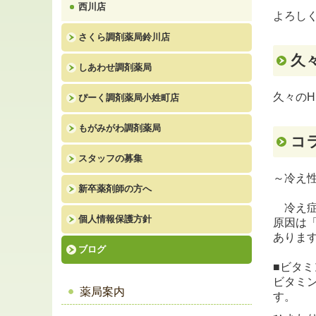
西川店
よろし
さくら調剤薬局鈴川店
久々
しあわせ調剤薬局
久々の
ぴーく調剤薬局小姓町店
もがみがわ調剤薬局
コラ
スタッフの募集
～冷え
新卒薬剤師の方へ
冷え症
個人情報保護方針
原因は
ありま
ブログ
■ビタミ
ビタミ
薬局案内
す。