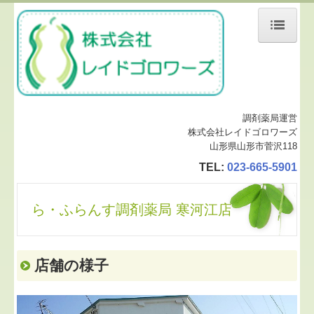
ホーム
ら・ふらんす調剤薬局
ら・ふらんす調剤薬局
調剤薬局運営
株式会社レイドゴロワーズ
古館店
山形県山形市菅沢118
TEL:
023-665-5901
成沢店
寒河江店
ら・ふらんす調剤薬局 寒河江店
神町店
西川店
店舗の様子
さくら調剤薬局鈴川店