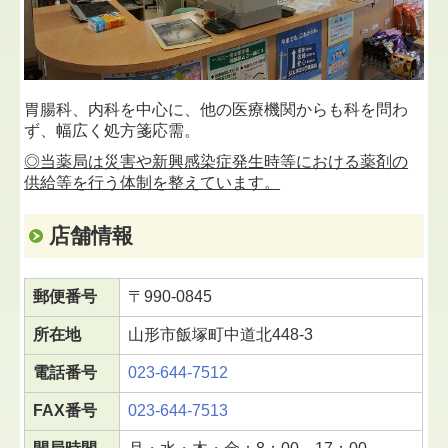
胃腸科、内科を中心に、他の医療機関からも科を問わ
ず、幅広く処方箋応需。
◎当薬局は災害や新興感染症発生時等における薬剤の
供給等を行う体制を整えています。
店舗情報
郵便番号
〒990-0845
所在地
山形市飯塚町中道北448-3
電話番号
023-644-7512
FAX番号
023-644-7513