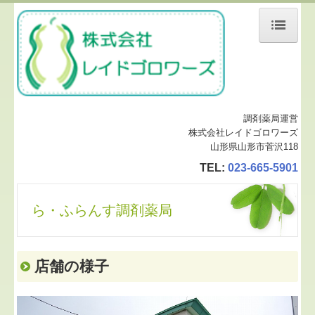
ホーム
ら・ふらんす調剤薬局
ら・ふらんす調剤薬局
調剤薬局運営
株式会社レイドゴロワーズ
古館店
山形県山形市菅沢118
TEL:
023-665-5901
成沢店
寒河江店
ら・ふらんす調剤薬局
神町店
西川店
店舗の様子
さくら調剤薬局鈴川店